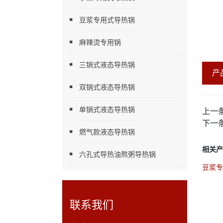
豆浆专用式导热锅
麻辣烫专用锅
三锅式液态导热锅
产
双锅式液态导热锅
单锅式液态导热锅
上一
下一
燃气款液态导热锅
相关产
六孔式导热油熬粥导热锅
豆浆专
联系我们