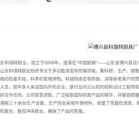
东科瑞特厨业，成立于2008年，座落在“中国厨都”——山东省博兴县店子
，山东科瑞特厨业始终专注于多功能液态导热锅领域，集科研、生产、销
严格的检查手段，科学的管理体制。科瑞特液态导热锅，深得新老客户的
术人员，其中多人来自国内外的企业，是行业内公认的的结构设计工程师
友好合作合同。公司锐意进取，广泛吸取国际同类产品的精华，并敏锐把
拥有三十余台生产设备，生产完全采用环保材料，修建了性能检测室，新
机数台，数控冲床数台，确保了产品的质量。