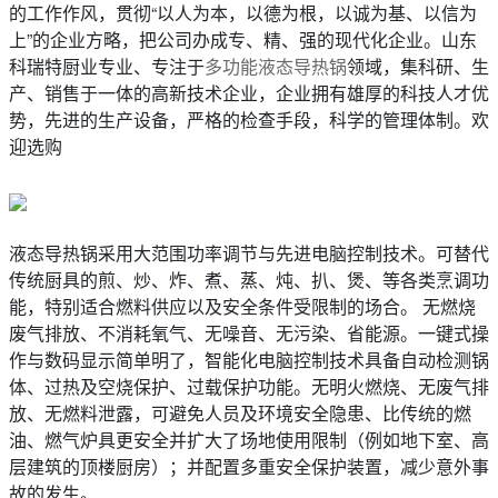
的工作作风，贯彻“以人为本，以德为根，以诚为基、以信为
上”的企业方略，把公司办成专、精、强的现代化企业。山东
科瑞特厨业专业、专注于
多功能液态导热锅
领域，集科研、生
产、销售于一体的高新技术企业，企业拥有雄厚的科技人才优
势，先进的生产设备，严格的检查手段，科学的管理体制。欢
迎选购
液态导热锅采用大范围功率调节与先进电脑控制技术。可替代
传统厨具的煎、炒、炸、煮、蒸、炖、扒、煲、等各类烹调功
能，特别适合燃料供应以及安全条件受限制的场合。 无燃烧
废气排放、不消耗氧气、无噪音、无污染、省能源。一键式操
作与数码显示简单明了，智能化电脑控制技术具备自动检测锅
体、过热及空烧保护、过载保护功能。无明火燃烧、无废气排
放、无燃料泄露，可避免人员及环境安全隐患、比传统的燃
油、燃气炉具更安全并扩大了场地使用限制（例如地下室、高
层建筑的顶楼厨房）；并配置多重安全保护装置，减少意外事
故的发生。